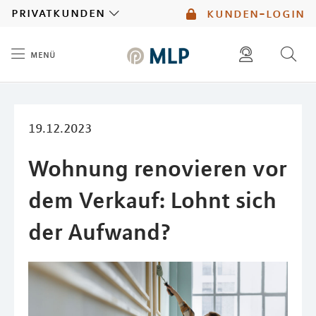
MLP
privatkunden
kunden-login
menü
Inhalt
diese website durchsuchen
mlp berater finden
19.12.2023
Wohnung renovieren vor
dem Verkauf: Lohnt sich
der Aufwand?