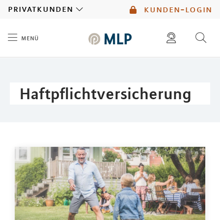
MLP
privatkunden
kunden-login
menü
Inhalt
diese website durchsuchen
mlp berater finden
Haftpflichtversicherung