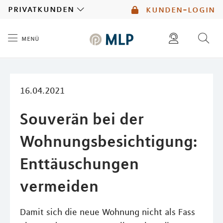
MLP
privatkunden
kunden-login
menü
Inhalt
diese website durchsuchen
mlp berater finden
16.04.2021
Souverän bei der
Wohnungsbesichtigung:
Enttäuschungen
vermeiden
Damit sich die neue Wohnung nicht als Fass