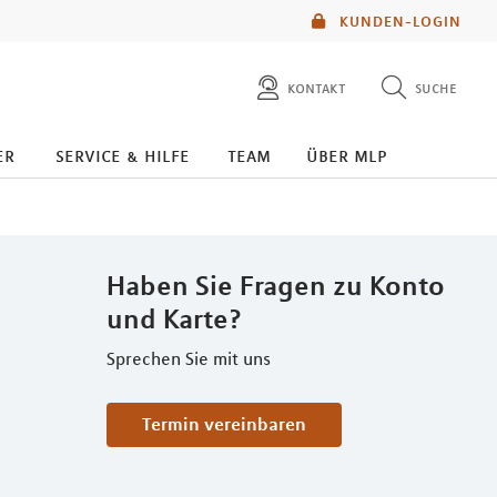
KUNDEN-LOGIN
kontakt
suche
diese website durchsuchen
er
service & hilfe
team
über mlp
mlp berater finden
Haben Sie Fragen zu Konto
und Karte?
Sprechen Sie mit uns
Termin vereinbaren