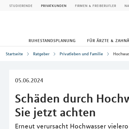
MLP
studierende
privatkunden
firmen & freiberufler
na
ruhestandsplanung
für ärzte & zahn
Startseite
Ratgeber
Privatleben und Familie
Hochwas
Inhalt
05.06.2024
Schäden durch Hochw
Sie jetzt achten
Erneut verursacht Hochwasser viele