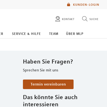
KUNDEN-LOGIN
kontakt
suche
diese website durchsuchen
er
service & hilfe
team
über mlp
mlp berater finden
Haben Sie Fragen?
Sprechen Sie mit uns
Termin vereinbaren
Das könnte Sie auch
interessieren