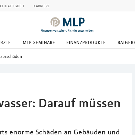
chhaltigkeit
karriere
ärzte
mlp seminare
finanzprodukte
ratgeb
serschäden
asser: Darauf müssen
rorts enorme Schäden an Gebäuden und