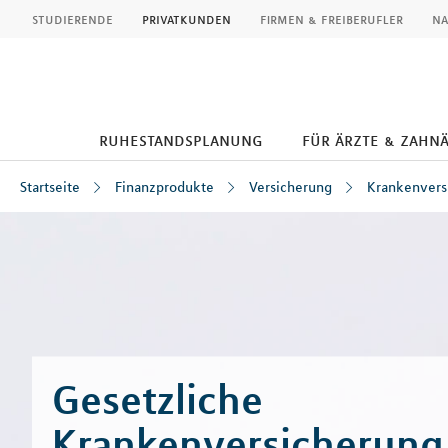
MLP
studierende
privatkunden
firmen & freiberufler
na
ruhestandsplanung
für ärzte & zahn
Startseite
Finanzprodukte
Versicherung
Krankenvers
Inhalt
Gesetzliche
Krankenversicherung