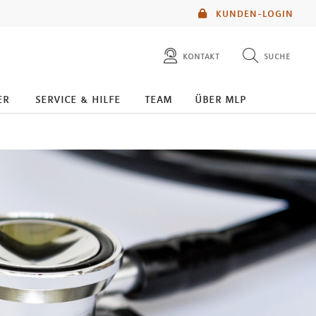
KUNDEN-LOGIN
kontakt
suche
diese website durchsuchen
er
service & hilfe
team
über mlp
mlp berater finden