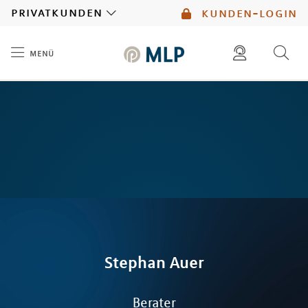
MLP
privatkunden
kunden-login
menü
Inhalt
diese website durchsuchen
mlp berater finden
Stephan
Auer
Berater