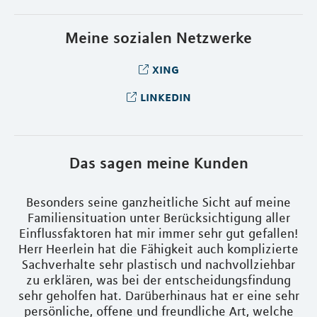
Meine sozialen Netzwerke
xing
linkedin
Das sagen meine Kunden
Besonders seine ganzheitliche Sicht auf meine
Die
Familiensituation unter Berücksichtigung aller
Ar
Einflussfaktoren hat mir immer sehr gut gefallen!
Herr Heerlein hat die Fähigkeit auch komplizierte
r
Sachverhalte sehr plastisch und nachvollziehbar
r
zu erklären, was bei der entscheidungsfindung
lle
sehr geholfen hat. Darüberhinaus hat er eine sehr
(t
n
persönliche, offene und freundliche Art, welche