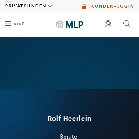
MLP
privatkunden
kunden-login
menü
Inhalt
diese website durchsuchen
mlp berater finden
Rolf
Heerlein
Berater