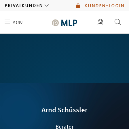
MLP
privatkunden
kunden-login
menü
Inhalt
diese website durchsuchen
mlp berater finden
Arnd
Schüssler
Berater