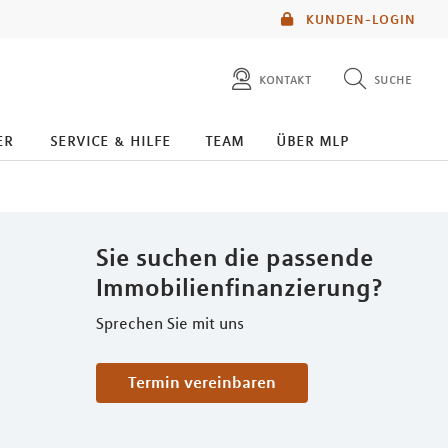
KUNDEN-LOGIN
kontakt
suche
diese website durchsuchen
er
service & hilfe
team
über mlp
mlp berater finden
Sie suchen die passende
Immobilienfinanzierung?
Sprechen Sie mit uns
Termin vereinbaren