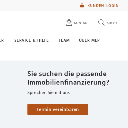
KUNDEN-LOGIN
kontakt
suche
diese website durchsuchen
er
service & hilfe
team
über mlp
mlp berater finden
Sie suchen die passende
Immobilienfinanzierung?
Sprechen Sie mit uns
Termin vereinbaren