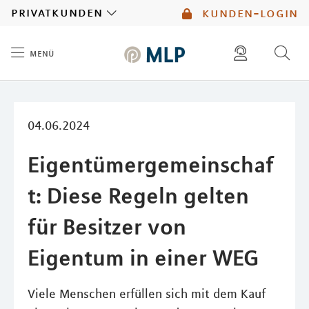
MLP
privatkunden
kunden-login
menü
Inhalt
diese website durchsuchen
mlp berater finden
04.06.2024
Eigentümergemeinschaf
t: Diese Regeln gelten
für Besitzer von
Eigentum in einer WEG
Viele Menschen erfüllen sich mit dem Kauf