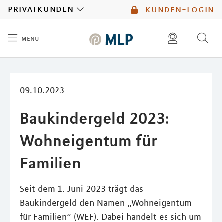
MLP
privatkunden
kunden-login
menü
Inhalt
diese website durchsuchen
mlp berater finden
09.10.2023
Baukindergeld 2023:
Wohneigentum für
Familien
Seit dem 1. Juni 2023 trägt das
Baukindergeld den Namen „Wohneigentum
für Familien“ (WEF). Dabei handelt es sich um