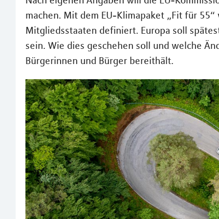
Nach eigenen Angaben will die EU-Kommissio
machen. Mit dem EU-Klimapaket „Fit für 55“ 
Mitgliedsstaaten definiert. Europa soll späte
sein. Wie dies geschehen soll und welche Än
Bürgerinnen und Bürger bereithält.