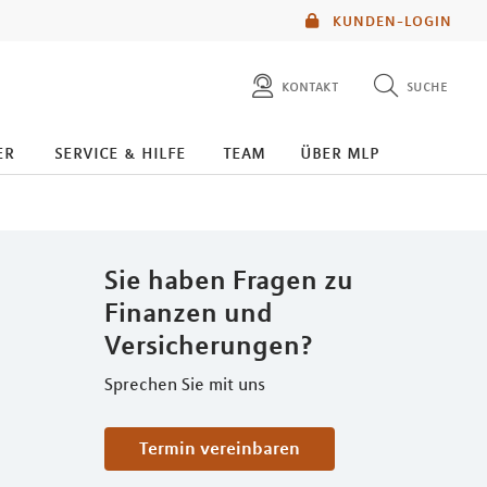
KUNDEN-LOGIN
kontakt
suche
diese website durchsuchen
er
service & hilfe
team
über mlp
mlp berater finden
Sie haben Fragen zu
Finanzen und
Versicherungen?
Sprechen Sie mit uns
Termin vereinbaren