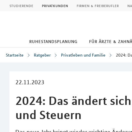
MLP
studierende
privatkunden
firmen & freiberufler
na
ruhestandsplanung
für ärzte & zahn
Startseite
Ratgeber
Privatleben und Familie
2024: Da
Inhalt
22.11.2023
2024: Das ändert sic
und Steuern