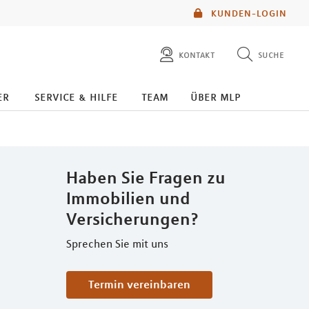
KUNDEN-LOGIN
kontakt
suche
diese website durchsuchen
er
service & hilfe
team
über mlp
mlp berater finden
Haben Sie Fragen zu
Immobilien und
Versicherungen?
Sprechen Sie mit uns
Termin vereinbaren