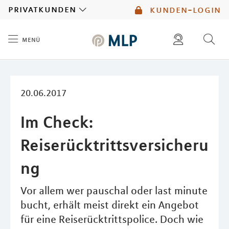
MLP
privatkunden
kunden-login
menü
Inhalt
diese website durchsuchen
mlp berater finden
20.06.2017
Im Check:
Reiserücktrittsversicheru
ng
Vor allem wer pauschal oder last minute
bucht, erhält meist direkt ein Angebot
für eine Reiserücktrittspolice. Doch wie