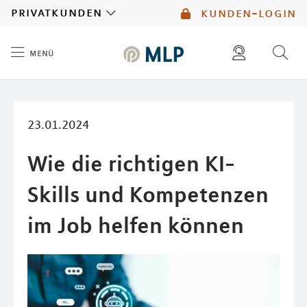
MLP
privatkunden
kunden-login
menü
Inhalt
diese website durchsuchen
mlp berater finden
23.01.2024
Wie die richtigen KI-
Skills und Kompetenzen
im Job helfen können