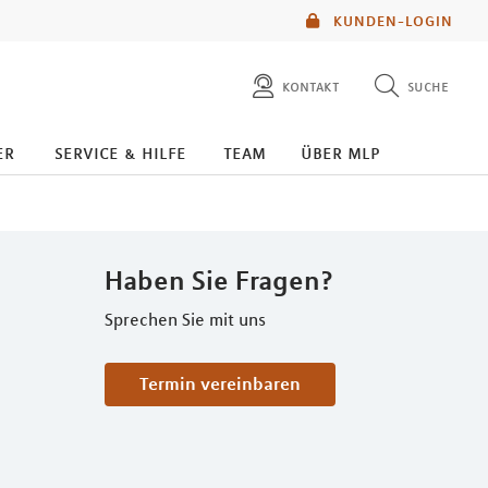
KUNDEN-LOGIN
kontakt
suche
diese website durchsuchen
er
service & hilfe
team
über mlp
mlp berater finden
Haben Sie Fragen?
Sprechen Sie mit uns
Termin vereinbaren